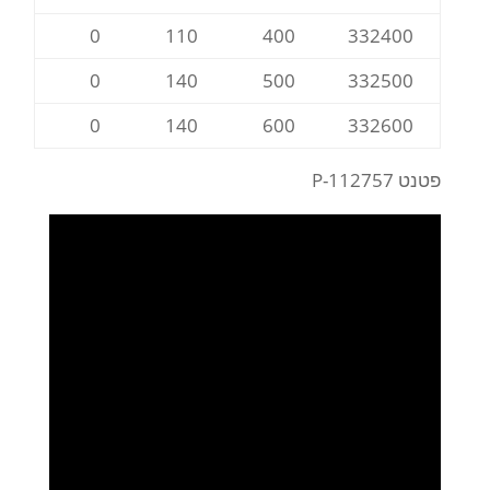
0
110
400
332400
0
140
500
332500
0
140
600
332600
פטנט P-112757