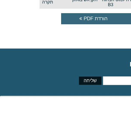
תקרה
B3
הורדת PDF