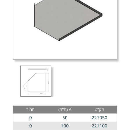
מק"ט
A (מ"מ)
מחיר
0
50
221050
0
100
221100